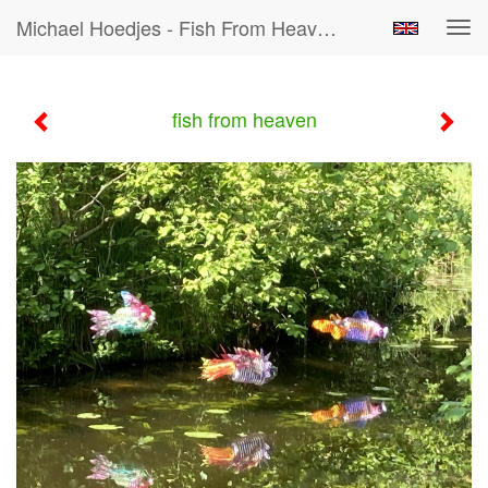
Michael Hoedjes - Fish From Heaven
Tog
navi
fish from heaven